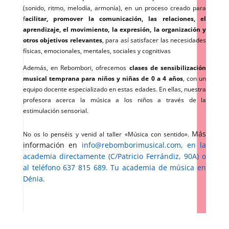
(
sonido, ritmo, melodía, armonía), en un proceso creado para
f
acilitar, promover la comunicación, las relaciones, el
aprendizaje, el movimiento, la expresión, la organización y
otros objetivos relevantes
, para así satisfacer las necesidades
físicas, emocionales, mentales, sociales y cognitivas
Además, en Rebombori, ofrecemos
clases de sensibilización
musical temprana para niños y niñas de 0 a 4 años
, con un
equipo docente especializado en estas edades. En ellas, nuestra
profesora acerca la música a los niños a través de la
estimulación sensorial.
Más
No os lo penséis y venid al taller «Música con sentido».
información en
info@rebomborimusical.com, en la
academia directamente (C/Patricio Ferrándiz, 90A) o
al teléfono 637 815 689. Tu academia de música en
Dénia.