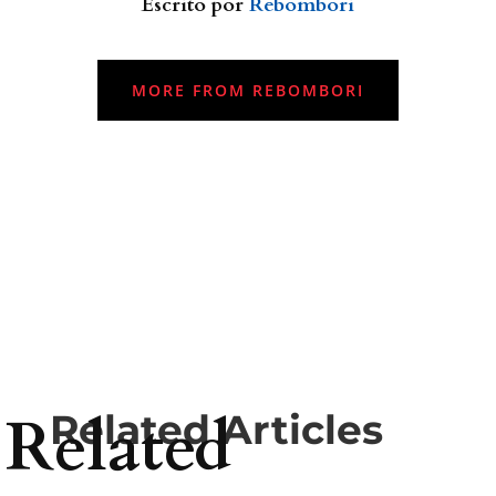
Escrito por
Rebombori
MORE FROM REBOMBORI
Related
Related Articles